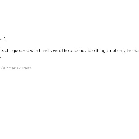
on".
is all squeezed with hand sewn. The unbelievable thing is not only the ha
 
/aino.aru.kurashi