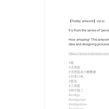
【Today’ artwork】vol.11
 ・
It is from the series of "pers
 · 
How amazing!  This artwork 
idea and designing process.
https://www.instagram.com
#藍
#天然藍
#天然藍灰汁醗酵建
#日本の色
#藍染
#工房藍
#田中賢二
#indigo
#indigodye
#indigoblue
#kohbohai