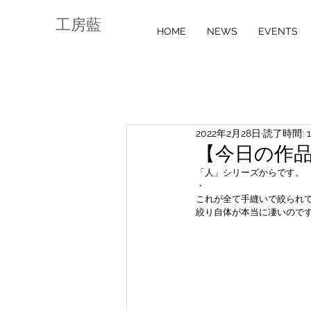
工房藍
HOME
NEWS
EVENTS
2022年2月28日
読了時間: 
【今日の作品】v
「人」シリーズからです。
・
これが全て手縫いで絞られて
絞り自体が本当に凄いので