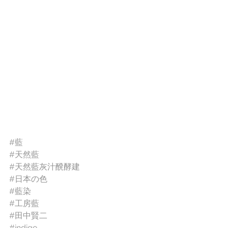
#藍
#天然藍
#天然藍灰汁醗酵建
#日本の色
#藍染
#工房藍
#田中賢二
#indigo