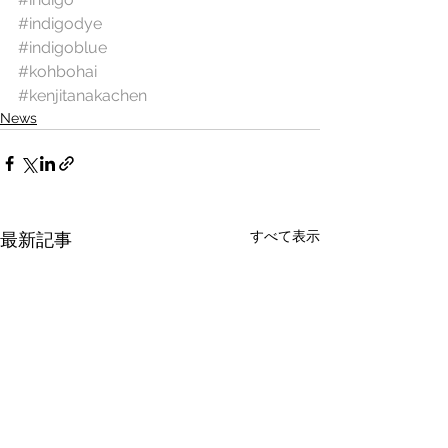
#indigodye
#indigoblue
#kohbohai
#kenjitanakachen
News
すべて表示
最新記事