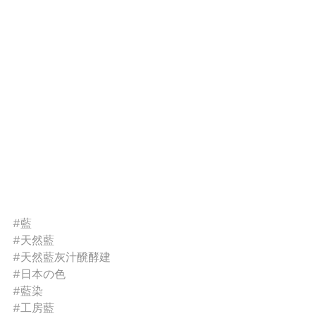
#藍
#天然藍
#天然藍灰汁醗酵建
#日本の色
#藍染
#工房藍