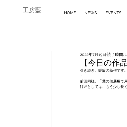
工房藍
HOME
NEWS
EVENTS
2022年7月19日
読了時間: 
【今日の作品】
引き続き、暖簾の新作です
・
前回同様、千葉の個展用で
師匠としては、もう少し長