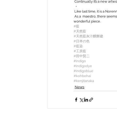
 Continually it’s a new artw
 ・
 Like last time, it is a Nore
 As a  maestro, there seems to be some reflections such as he should have made it a little longer, but it was a fantastic and 
wonderful piece.
#藍
#天然藍
#天然藍灰汁醗酵建
#日本の色
#藍染
#工房藍
#田中賢二
#indigo
#indigodye
#indigoblue
#kohbohai
#kenjitanaka
News