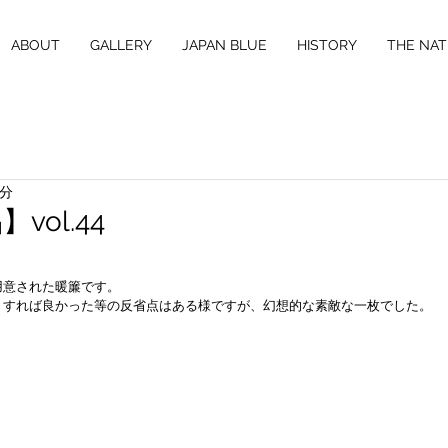
ABOUT
GALLERY
JAPAN BLUE
HISTORY
THE NAT
1分
vol.44
。
用意された暖簾です。
くすれば良かった等の反省点はある様ですが、幻想的な素敵な一枚でした。