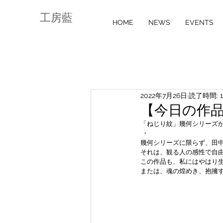
工房藍
HOME
NEWS
EVENTS
2022年7月26日
読了時間: 
【今日の作品】
「ねじり紋」幾何シリーズ
 ・
幾何シリーズに限らず、田
それは、観る人の感性で自
この作品も、私にはやはり生
または、魂の煌めき、抱擁する