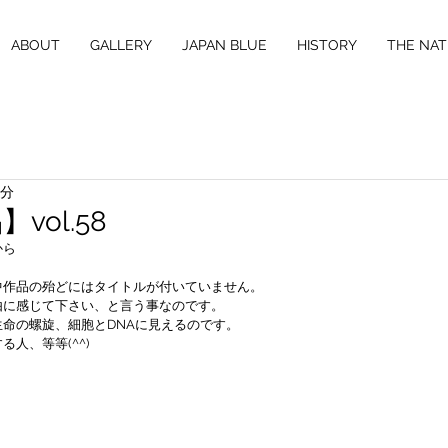
ABOUT
GALLERY
JAPAN BLUE
HISTORY
THE NAT
1分
vol.58
から
中作品の殆どにはタイトルが付いていません。
由に感じて下さい、と言う事なのです。
命の螺旋、細胞とDNAに見えるのです。
人、等等(^^)