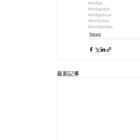
#indigo
#indigodye
#indigoblue
#kohbohai
#kenjitanaka
News
最新記事