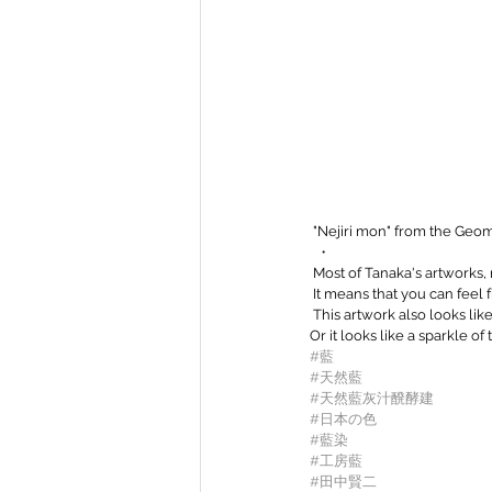
 "Nejiri mon" from the Geo
  ・
 Most of Tanaka's artworks, 
 It means that you can feel f
 This artwork also looks like
Or it looks like a sparkle of 
#藍
#天然藍
#天然藍灰汁醗酵建
#日本の色
#藍染
#工房藍
#田中賢二