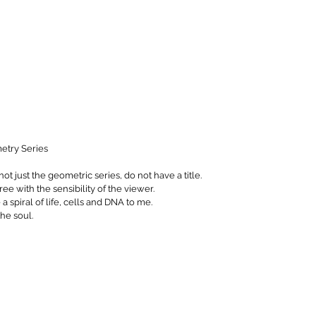
metry Series
not just the geometric series, do not have a title.
ree with the sensibility of the viewer.
 a spiral of life, cells and DNA to me.
the soul.