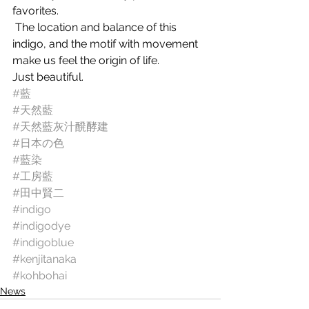
favorites.
 The location and balance of this 
indigo, and the motif with movement 
make us feel the origin of life.
Just beautiful. 
#藍
#天然藍
#天然藍灰汁醗酵建
#日本の色
#藍染
#工房藍
#田中賢二
#indigo
#indigodye
#indigoblue
#kenjitanaka
#kohbohai
News