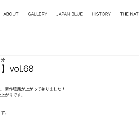
ABOUT
GALLERY
JAPAN BLUE
HISTORY
THE NAT
1分
vol.68
に、新作暖簾が上がって参りました！
仕上がりです。
ます。