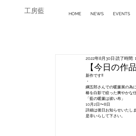
工房藍
HOME
NEWS
EVENTS
2022年8月30日
読了時間: 
【今日の作品】
新作です‼️
・
綱五郎さんでの暖簾展の為
椿を白影で絞った爽やかな
「藍の暖簾は祓い布」
10月2日〜8日
詳細は後日お知らせいたし
是非いらして下さい。