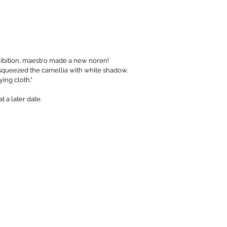
hibition, maestro made a new noren!
hat squeezed the camellia with white shadow.
ying cloth."
t a later date.