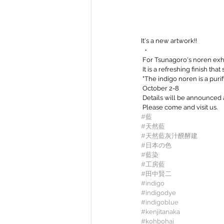
It's a new artwork!! ️
 ・
 For Tsunagoro's noren ex
 It is a refreshing finish t
 "The indigo noren is a purif
 October 2-8
 Details will be announced a
 Please come and visit us.
#藍
#天然藍
#天然藍灰汁醗酵建
#日本の色
#藍染
#工房藍
#田中賢二
#indigo
#indigodye
#indigoblue
#kenjitanaka
#kohbohai