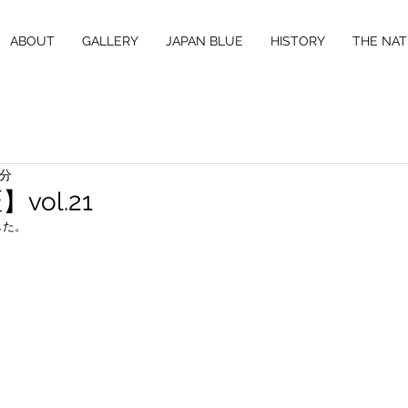
ABOUT
GALLERY
JAPAN BLUE
HISTORY
THE NAT
1分
ol.21
した。