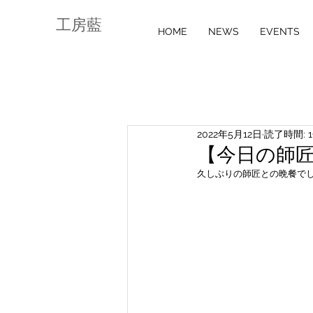
工房藍
HOME
NEWS
EVENTS
2022年5月12日
読了時間: 
【今日の師匠】v
久しぶりの師匠との晩餐で