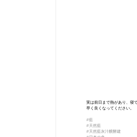
実は前日まで熱があり、寝
早く良くなってください。
#藍
#天然藍
#天然藍灰汁醗酵建