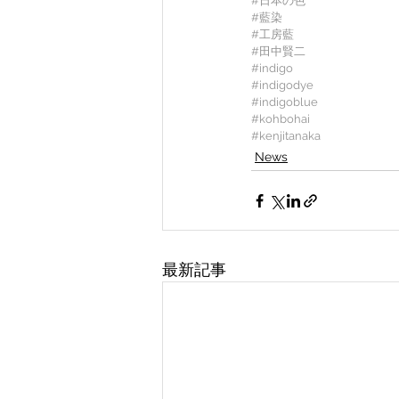
#日本の色
#藍染
#工房藍
#田中賢二
#indigo
#indigodye
#indigoblue
#kohbohai
#kenjitanaka
News
最新記事