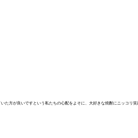
ていた方が良いですという私たちの心配をよそに、大好きな焼酎にニッコリ笑