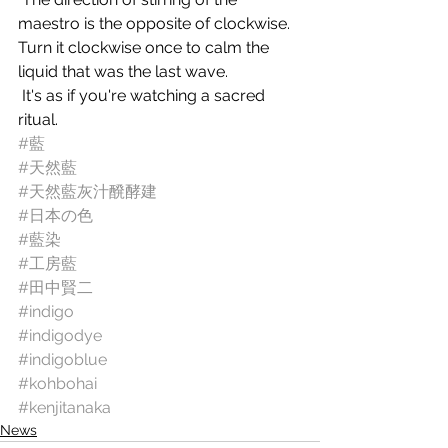
maestro is the opposite of clockwise.  
Turn it clockwise once to calm the 
liquid that was the last wave.
 It's as if you're watching a sacred 
ritual.
#藍
#天然藍
#天然藍灰汁醗酵建
#日本の色
#藍染
#工房藍
#田中賢二
#indigo
#indigodye
#indigoblue
#kohbohai
#kenjitanaka
News