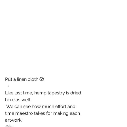
Put a linen cloth ②
 ・
Like last time, hemp tapestry is dried 
here as well.
 We can see how much effort and 
time maestro takes for making each 
artwork. 
#藍