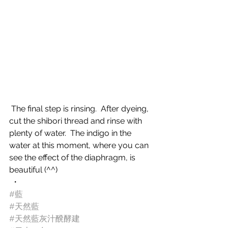
 The final step is rinsing.  After dyeing, 
cut the shibori thread and rinse with 
plenty of water.  The indigo in the 
water at this moment, where you can 
see the effect of the diaphragm, is 
beautiful (^^)
 ・
#藍
#天然藍
#天然藍灰汁醗酵建