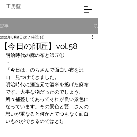
工房藍
記事
2022年8月5日
読了時間: 1分
【今日の師匠】vol.58
明治時代の麻の布と師匠①
・
「今日は、のらさんで面白い布を沢
山　見つけてきました。
明治時代に酒造元で酒米を拡げた麻布
です。大事な物だったのでしょう、
所々補整してあってそれが良い景色に
なっています。その景色と賢二さんの
想いが重なると何かとてつもなく面白
いものができるのではと❗️」