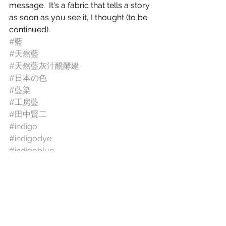
message.  It's a fabric that tells a story 
as soon as you see it, I thought (to be 
continued).
#藍
#天然藍
#天然藍灰汁醗酵建
#日本の色
#藍染
#工房藍
#田中賢二
#indigo
#indigodye
#indigoblue
#kohbohai
#kenjitanaka
News