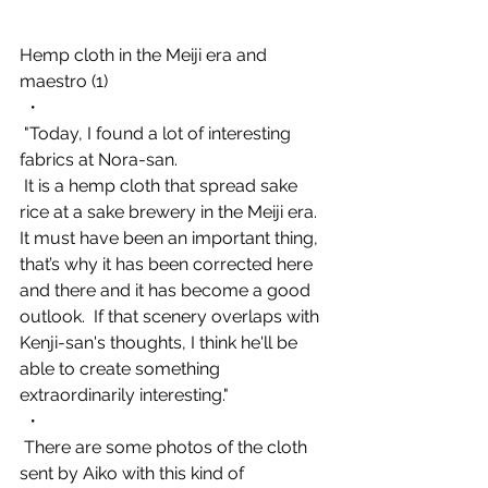
Hemp cloth in the Meiji era and 
maestro (1)
 ・
 "Today, I found a lot of interesting 
fabrics at Nora-san.
 It is a hemp cloth that spread sake 
rice at a sake brewery in the Meiji era.  
It must have been an important thing, 
that’s why it has been corrected here 
and there and it has become a good 
outlook.  If that scenery overlaps with 
Kenji-san's thoughts, I think he'll be 
able to create something 
extraordinarily interesting."
 ・
 There are some photos of the cloth 
sent by Aiko with this kind of 