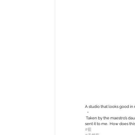
A studio that looks good in
 ・
 Taken by the maestro’s daughter, Maiko.  She processed the photo of the maestro and the workshop into retro colors and 
sent it to me.  How does thi
#藍