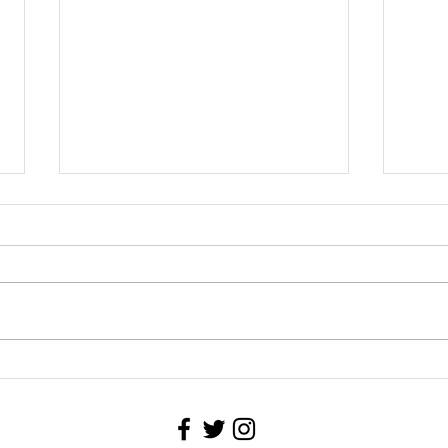
【今日の作品】vol.83
【田中
pho