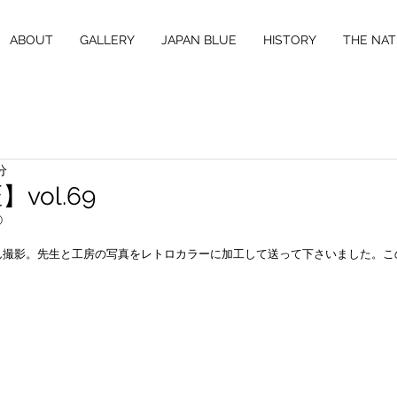
ABOUT
GALLERY
JAPAN BLUE
HISTORY
THE NAT
分
vol.69
①
ん撮影。先生と工房の写真をレトロカラーに加工して送って下さいました。こ