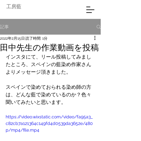
工房藍
記事
2022年2月15日
読了時間: 1分
田中先生の作業動画を投稿
インスタにて、リール投稿してみまし
たところ、スペインの藍染め作家さん
よりメッセージ頂きました。
スペインで染めておられる染め師の方
は、どんな藍で染めているのか？色々
聞いてみたいと思います。
https://video.wixstatic.com/video/fa95a3_
c82cb7a121364c149fd4d0539da3652e/480
p/mp4/file.mp4