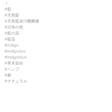
・
#藍
#天然藍
#天然藍灰汁醗酵建
#日本の色
#藍の花
#藍染
#indigo
#indigodye
#indigoblue
#草木染め
#ヘンプ
#麻
#ナチュラル
#工房藍
#ギャラリーSFK
#個展
News