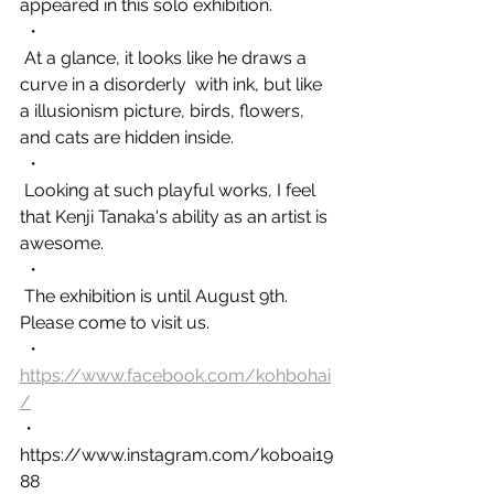
appeared in this solo exhibition.
 ・
 At a glance, it looks like he draws a 
curve in a disorderly  with ink, but like 
a illusionism picture, birds, flowers, 
and cats are hidden inside.
 ・
 Looking at such playful works, I feel 
that Kenji Tanaka's ability as an artist is 
awesome.
 ・
 The exhibition is until August 9th.  
Please come to visit us. 
 ・
https://www.facebook.com/kohbohai
/
・
https://www.instagram.com/koboai19
88