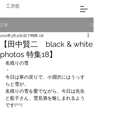
工房藍
記事
2022年3月31日
読了時間: 1分
【田中賢二 black & white
photos 特集18】
名残りの雪
・
今日は寒の戻りで、小淵沢にはうっす
らと雪が…
名残りの雪を愛でながら、今日は先生
と藍子さん、雪見酒を愉しまれるよう
です(^^)