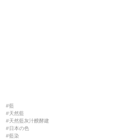
#藍
#天然藍
#天然藍灰汁醗酵建
#日本の色
#藍染