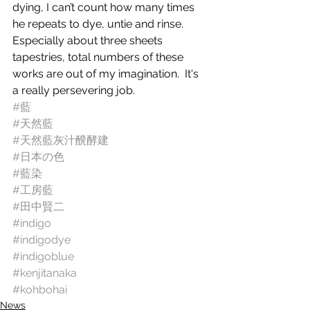
dying, I can’t count how many times 
he repeats to dye, untie and rinse.  
Especially about three sheets 
tapestries, total numbers of these 
works are out of my imagination.  It's 
a really persevering job. 
#藍
#天然藍
#天然藍灰汁醗酵建
#日本の色
#藍染
#工房藍
#田中賢二
#indigo
#indigodye
#indigoblue
#kenjitanaka
#kohbohai
News