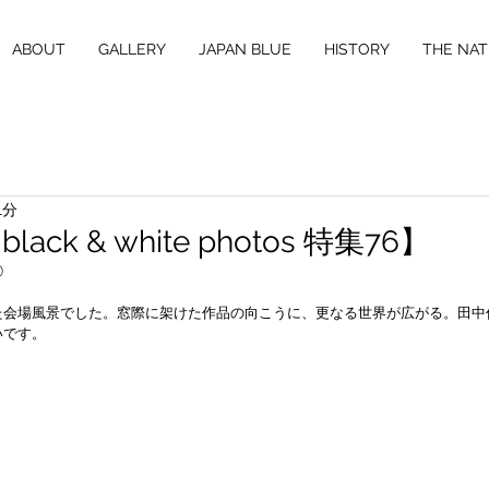
ABOUT
GALLERY
JAPAN BLUE
HISTORY
THE NAT
1分
ck & white photos 特集76】
②
た会場風景でした。窓際に架けた作品の向こうに、更なる世界が広がる。田中
いです。