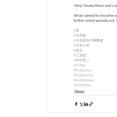
 Kenji Tanaka Moon and Lot
 ・
What I aimed for this time
further world spreads out.  
#藍
#天然藍
#天然藍灰汁醗酵建
#日本の色
#藍染
#工房藍
#田中賢二
#indigo
#indigodye
#indigoblue
#kenjitanaka
#kohbohai
News