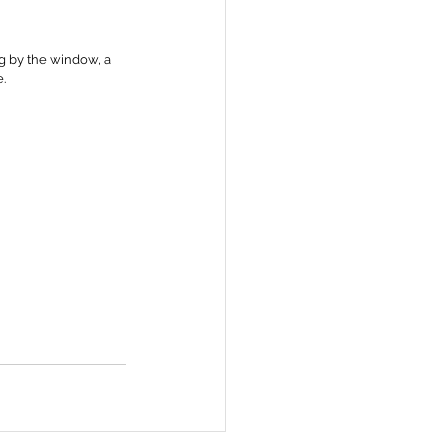
g by the window, a 
e.