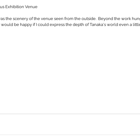
us Exhibition Venue 
 was the scenery of the venue seen from the outside.  Beyond the work hun
I would be happy if I could express the depth of Tanaka's world even a littl