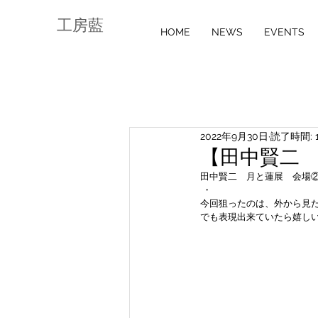
工房藍
HOME
NEWS
EVENTS
2022年9月30日
読了時間: 
【田中賢二 bla
田中賢二　月と蓮展　会場
 ・
今回狙ったのは、外から見
でも表現出来ていたら嬉し