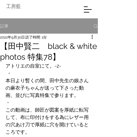
工房藍
記事
2022年9月30日
読了時間: 1分
【田中賢二 black & white
photos 特集78】
アトリエの自室にて。-2-
 ・
本日より暫くの間、田中先生の娘さん
の麻衣子ちゃんが送って下さった動
画、並びに写真特集で参ります。
・
この動画は、師匠が図案を厚紙に転写
して、布に印付けをする為にレザー用
の穴あけ刀で厚紙に穴を開けていると
ころです。