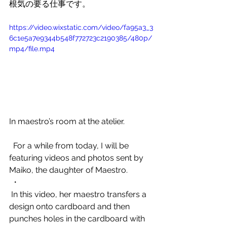
根気の要る仕事です。
https://video.wixstatic.com/video/fa95a3_3
6c1e5a7e9344b548f772723c2190385/480p/
mp4/file.mp4
In maestro’s room at the atelier.
  For a while from today, I will be 
featuring videos and photos sent by 
Maiko, the daughter of Maestro.
 ・
 In this video, her maestro transfers a 
design onto cardboard and then 
punches holes in the cardboard with 