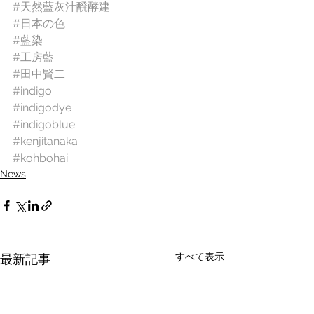
#天然藍灰汁醗酵建
#日本の色
#藍染
#工房藍
#田中賢二
#indigo
#indigodye
#indigoblue
#kenjitanaka
#kohbohai
News
すべて表示
最新記事