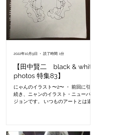
2022年10月9日
読了時間: 1分
【田中賢二 black & white
photos 特集83】
にゃんのイラスト〜2〜 ・ 前回に引き
続き、ニャンのイラスト・ニューバー
ジョンです。 いつものアートとは違っ
た、コミカルさが面白いですね！
Illustration of Nyan ~2~ ・ Continuing
from the last time, this is a...