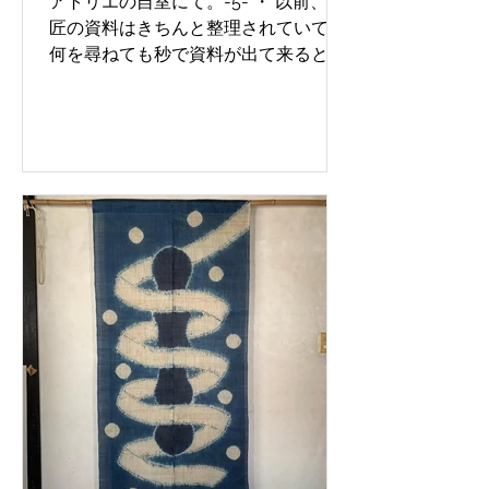
アトリエの自室にて。-5- ・ 以前、師
匠の資料はきちんと整理されていて、
何を尋ねても秒で資料が出て来ると書
きました。 師匠の部屋の本棚一つとっ
ても、その理由が分かります。 In his
room at the atelier. -5- ・ In the past,
I...