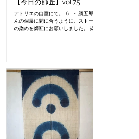
【今日の師匠】vol.75
アトリエの自室にて。-6- ・ 綱五郎さ
んの個展に間に合うように、ストール
の染めを師匠にお願いしました。 染め
る前に、地の目を通す為にアイロンを
かけているところです。これをやる事
で、染め上がりのストールが斜行した
りしなくなるのです💙 In his room at
the...