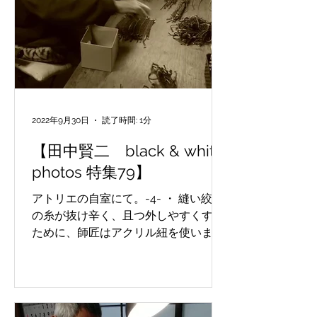
2022年9月30日
読了時間: 1分
【田中賢二 black & white
photos 特集79】
アトリエの自室にて。-4- ・ 縫い絞り
の糸が抜け辛く、且つ外しやすくする
ために、師匠はアクリル紐を使います
が、それの長さを揃えているところで
す。 周到な準備がなされます。 In his
room at the atelier -4- ・ Maestro
uses...