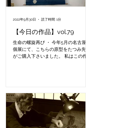
2022年9月30日
読了時間: 1分
【今日の作品】vol.79
生命の螺旋再び ・ 今年5月の名古屋の
個展にて、こちらの原型をたつみ先生
がご購入下さいました。 私はこの作品
を「生命の螺旋」と呼び、たつみ先生
は「縄文」と呼ぶ。どちらでもあり、
どちらでも良いのだと思う(^^)。 少し
バランスと図案を変えて、目黒展にて
再び姿を現します。お楽し...