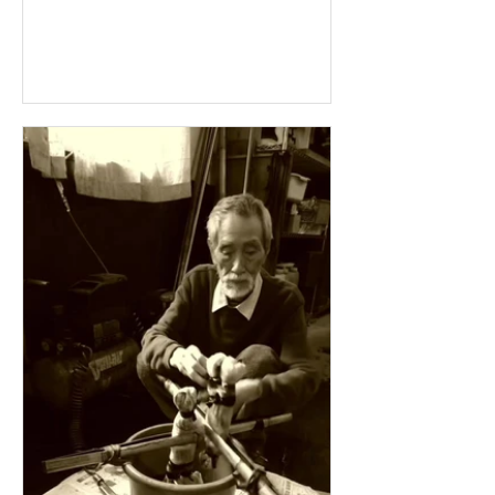
チーフは、綱、その綱が作る輪(和)で
す。 皆さまのご来場をお待ちしており
ます。 Kenji Tanaka Noren exhibition,
which starts...