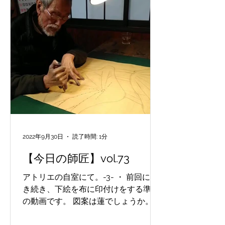
2022年9月30日
読了時間: 1分
【今日の師匠】vol.73
アトリエの自室にて。-3- ・ 前回に引
き続き、下絵を布に印付けをする準備
の動画です。 図案は蓮でしょうか。
私は先生から練習用の図案を借りてお