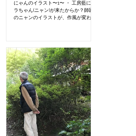
にゃんのイラスト〜1〜 ・ 工房藍にサ
ラちゃん(ニャン)が来たからか？師匠
のニャンのイラストが、作風が変わっ
てきましたね！ もう一枚あるのです
が、それは次回で(^^) Illustration of
Nyan ~1~ ・ Is it because Sara (cat)...