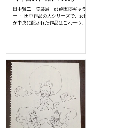
田中賢二 暖簾展 at 綱五郎ギャラリ
ー ・ 田中作品の人シリーズで、女性
が中央に配された作品はこれ一つ。 そ
して各人が手を伸ばし、輪(和)を作っ
ているのです。 Kenji Tanaka Noren
Exhibition at Tsunagoro Gallery ・...