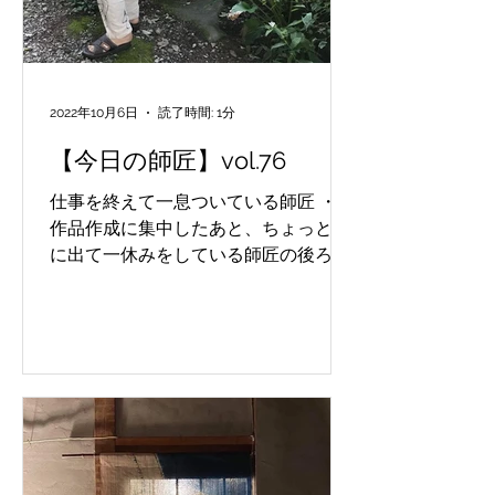
2022年10月6日
読了時間: 1分
【今日の師匠】vol.76
仕事を終えて一息ついている師匠 ・
作品作成に集中したあと、ちょっと外
に出て一休みをしている師匠の後ろ姿
を撮ってみました。寒がりの師匠に、
小淵沢の気温はすっかり秋。ダウンの
ベストがちょうど良い感じです。
Maestro taking a break after...