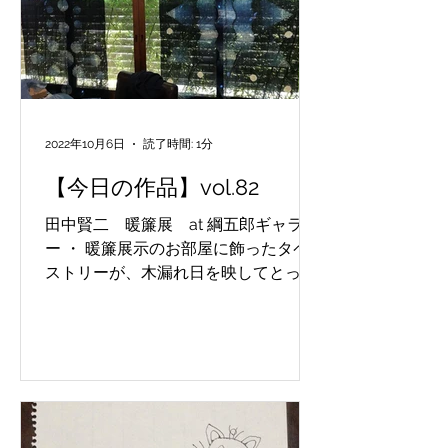
2022年10月6日
読了時間: 1分
【今日の作品】vol.82
田中賢二 暖簾展 at 綱五郎ギャラリ
ー ・ 暖簾展示のお部屋に飾ったタペ
ストリーが、木漏れ日を映してとって
も綺麗。幻想的な空間を作っておりま
した。 Kenji Tanaka Noren Exhibition
at Tsunagoro Gallery ・ The...