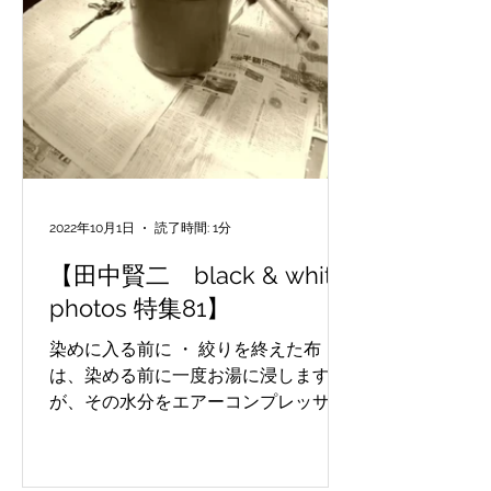
2022年10月1日
読了時間: 1分
【田中賢二 black & white
photos 特集81】
染めに入る前に ・ 絞りを終えた布
は、染める前に一度お湯に浸します
が、その水分をエアーコンプレッサー
で飛ばしているところです。細かい作
業です。 before dyeing ・ The cloth
that has been squeezed is soaked in