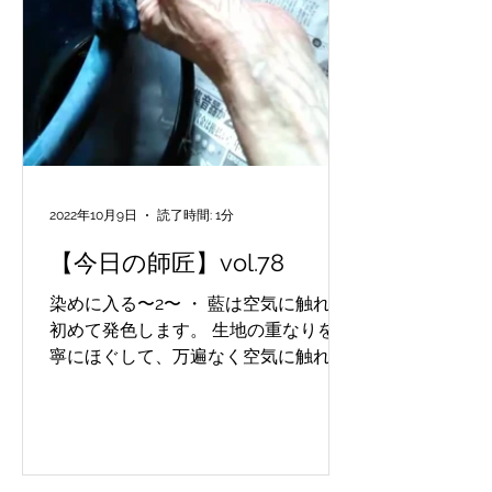
2022年10月9日
読了時間: 1分
【今日の師匠】vol.78
染めに入る〜2〜 ・ 藍は空気に触れて
初めて発色します。 生地の重なりを丁
寧にほぐして、万遍なく空気に触れさ
せているところです。 Enter dyeing
~2~ ・ Indigo develops color only
when it comes into touch...