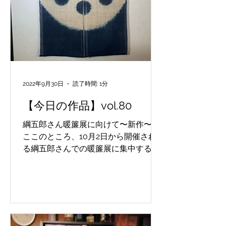
2022年9月30日
読了時間: 1分
【今日の作品】vol.80
綱五郎さん暖簾展に向けて〜新作〜 ・
ここのところ、10月2日から開催され
る綱五郎さんでの暖簾展に集中する
日々ですが、今日も一点上がってきて
おりすかさずお写真を撮って参りまし
た。 幾何学模様は田中が1番得意とす
るところ。どんな作品がならぶのか、
今からワクワクしています。...