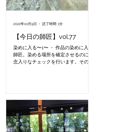
2022年10月9日
読了時間: 1分
【今日の師匠】vol.77
染めに入る〜1〜 ・ 作品の染めに入る
師匠。染める場所を確定させるのに、
念入りなチェックを行います。その姿
は、妥協は一切認めない姿勢を物語っ
ています。 Enter dyeing ~1~ ・ A
master who enters the dyeing of the
work....