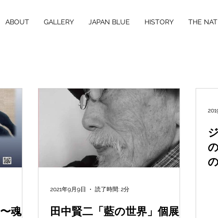
ABOUT
GALLERY
JAPAN BLUE
HISTORY
THE NAT
20
の
の
2021年9月9日
読了時間: 2分
 〜魂の
田中賢二「藍の世界」個展開